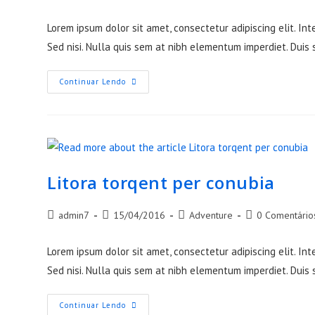
author:
published:
category:
comments:
Lorem ipsum dolor sit amet, consectetur adipiscing elit. Int
Sed nisi. Nulla quis sem at nibh elementum imperdiet. Duis 
Torquent
Continuar Lendo
Per
Conubia
Nostra
Litora torqent per conubia
Post
Post
Post
Post
admin7
15/04/2016
Adventure
0 Comentário
author:
published:
category:
comments:
Lorem ipsum dolor sit amet, consectetur adipiscing elit. Int
Sed nisi. Nulla quis sem at nibh elementum imperdiet. Duis 
Litora
Continuar Lendo