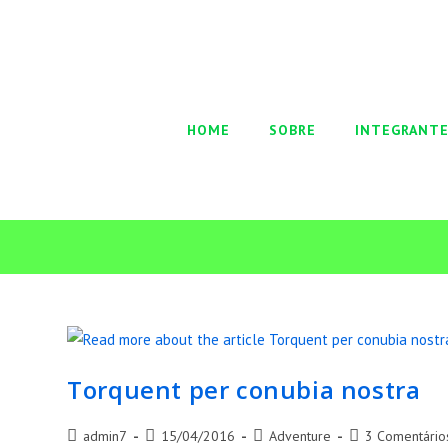
Skip
to
Pesquisa...
content
HOME
SOBRE
INTEGRANT
Torquent per conubia nostra
Post
Post
Post
Post
admin7
15/04/2016
Adventure
3 Comentário