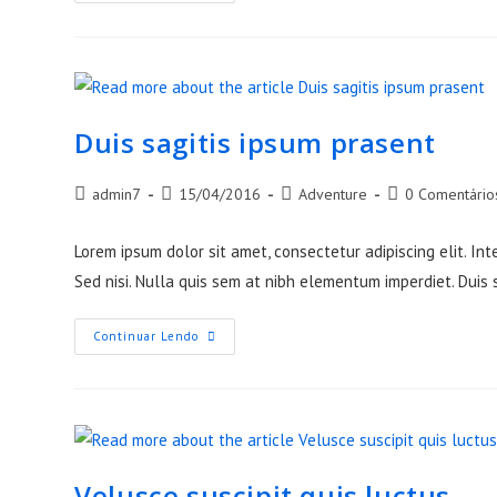
Torqent
Per
Conubia
Duis sagitis ipsum prasent
Post
Post
Post
Post
admin7
15/04/2016
Adventure
0 Comentário
author:
published:
category:
comments:
Lorem ipsum dolor sit amet, consectetur adipiscing elit. Int
Sed nisi. Nulla quis sem at nibh elementum imperdiet. Duis 
Duis
Continuar Lendo
Sagitis
Ipsum
Prasent
Velusce suscipit quis luctus